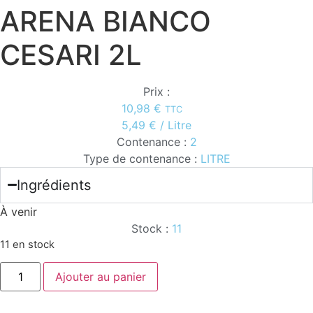
ARENA BIANCO
CESARI 2L
Prix :
10,98
€
TTC
5,49
€
/ Litre
Contenance :
2
Type de contenance :
LITRE
Ingrédients
À venir
Stock :
11
11 en stock
quantité
Ajouter au panier
de
ARENA
BIANCO
CESARI