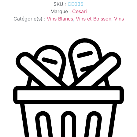
SKU :
CE035
2L
Marque :
Cesari
Catégorie(s) :
Vins Blancs
,
Vins et Boisson
,
Vins