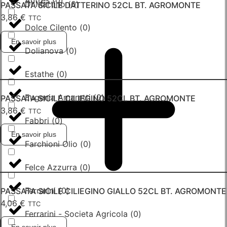
Autres
(
0
)
Di Martino
(
0
)
PASSATA SICILE DATTERINO 52CL BT. AGROMONTE
3,86
€
TTC
Dolce Cilento
(
0
)
En savoir plus
Dolianova
(
0
)
Estathe
(
0
)
Eugenia Amaretti
(
0
)
PASSATA SICILE CILIEGINO 52CL BT. AGROMONTE
3,86
€
TTC
Fabbri
(
0
)
En savoir plus
Farchioni Olio
(
0
)
Felce Azzurra
(
0
)
Ferrarini
(
0
)
PASSATA SICILE CILIEGINO GIALLO 52CL BT. AGROMONTE
4,06
€
TTC
Ferrarini - Societa Agricola
(
0
)