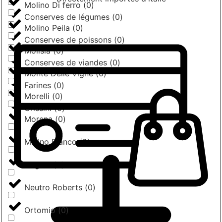
Molino Di ferro
(
0
)
Conserves de légumes
(
0
)
Molino Peila
(
0
)
Conserves de poissons
(
0
)
Molisia
(
0
)
Conserves de viandes
(
0
)
Monte Delle Vigne
(
0
)
Farines
(
0
)
Morelli
(
0
)
Grissini
(
0
)
Morena
(
0
)
Mulino Bianco
(
0
)
Negrini
(
0
)
Neutro Roberts
(
0
)
Ortomio
(
0
)