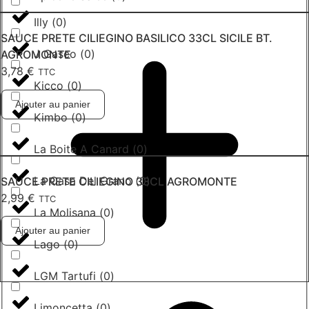
Illy
(
0
)
SAUCE PRETE CILIEGINO BASILICO 33CL SICILE BT.
J Gasco
(
0
)
AGROMONTE
3,78
€
TTC
Kicco
(
0
)
Ajouter au panier
Kimbo
(
0
)
La Boite A Canard
(
0
)
La Casa Del Grano
(
0
)
SAUCE PRETE CILIEGINO 33CL AGROMONTE
2,99
€
TTC
La Molisana
(
0
)
Ajouter au panier
Lago
(
0
)
LGM Tartufi
(
0
)
Limoncetta
(
0
)