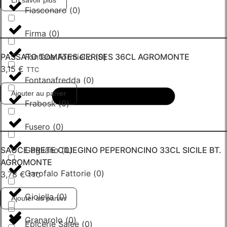
En savoir plus
Fiasconaro
(
0
)
Firma
(
0
)
Fontana Formiello
(
0
)
PASSATO TOMATES CERISES 36CL AGROMONTE
3,15
€
TTC
Fontanafredda
(
0
)
Ajouter au panier
Frabosk
(
0
)
Fusero
(
0
)
SAUCE PRETE CILIEGINO PEPERONCINO 33CL SICILE BT.
Gagliano
(
0
)
AGROMONTE
Garofalo Fattorie
(
0
)
3,78
€
TTC
Gioiella
(
0
)
Ajouter au panier
Granarolo
(
0
)
Epicerie Salée
(
0
)