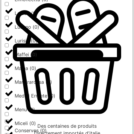
Loison
(
0
)
Lucano
(
0
)
Lurisia
(
0
)
Maffei
(
0
)
Maina
(
0
)
Mandrarossa
(
0
)
Medici Ermete
(
0
)
Menu
(
0
)
Miceli
(
0
)
Des centaines de produits
Conserves
(
0
)
Directement importés d'italie