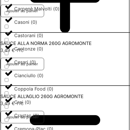
Carpenè Malvolti
(
0
)
Ajouter au panier
Casoni
(
0
)
Castorani
(
0
)
SAUCE ALLA NORMA 260G AGROMONTE
Centonze
(
0
)
3,49
€
TTC
Cesari
(
0
)
Ajouter au panier
Cianciullo
(
0
)
Coppola Food
(
0
)
SAUCE ALL’AGLIO 260G AGROMONTE
Crai
(
0
)
3,49
€
TTC
Crastan
(
0
)
Ajouter au panier
Cremona-Plac
(
0
)