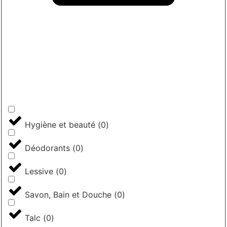
Hygiène et beauté
(
0
)
Déodorants
(
0
)
Lessive
(
0
)
Savon, Bain et Douche
(
0
)
Talc
(
0
)