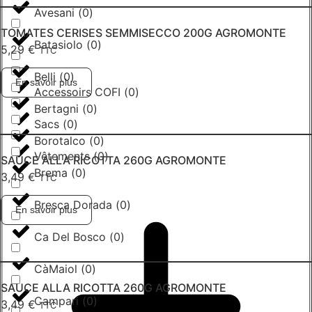
Avesani
(
0
)
TOMATES CERISES SEMMISECCO 200G AGROMONTE
Batasiolo
(
0
)
5,29
€
TTC
Belli
(
0
)
En savoir plus
Accessoirs COFI
(
0
)
Bertagni
(
0
)
Sacs
(
0
)
Borotalco
(
0
)
Vêtements
(
0
)
SAUCE ALLA RICOTTA 260G AGROMONTE
Brema
(
0
)
3,49
€
TTC
Bresca Dorada
(
0
)
En savoir plus
Ca Del Bosco
(
0
)
CàMaiol
(
0
)
SAUCE ALLA RICOTTA 260G AGROMONTE
Campari
(
0
)
3,49
€
TTC