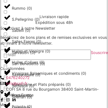
Rummo
(
0
)
Livraison rapide
S.Pellegrino
(
0
)
Expédition sous 48h
Souscrivez à notre Newsletter
Sabelli
(
0
)
Bénéficiez de bons plans et de remises exclusives en vous
Salles Freres
(
0
)
abonnant à notre newsletter.
Huiles et Vinaigre
(
0
)
Souscrire
Salvadori
(
0
)
Huiles d'olives
(
0
)
San Benedetto
(
0
)
Coordonnées
Vinaigres Balsamiques et condiments
(
0
)
Sassoregale
(
0
)
0476240272
info@cofi.fr
Minestrone et Plats préparés
(
0
)
Settesoli
(
0
)
COFI SA 8 rue du Bourgamon 38400 Saint-Martin-
d'Hères France
Piadine
(
0
)
Sperlari
(
0
)
Menu
Polenta
(
0
)