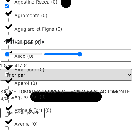
Agostino Recca
(
0
)
Agromonte
(
0
)
Agugiaro et Figna
(
0
)
Filtrer par prix
Aida Bio
(
0
)
Alico
(
0
)
1
€
—
417
€
Amarcord
(
0
)
Aperol
(
0
)
SAUCE TOMATES CERISES CILIEGINO 560G AGROMONTE
As Do Mar
(
0
)
4,75
€
TTC
Attina & Forti
(
0
)
Ajouter au panier
Averna
(
0
)