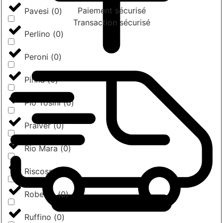
Paiement sécurisé
Pavesi
(
0
)
Transaction sécurisé
Perlino
(
0
)
Peroni
(
0
)
Pinna
(
0
)
Pio Tosini
(
0
)
Pralver
(
0
)
Rio Mara
(
0
)
Riscossa
(
0
)
Roberto
(
0
)
Ruffino
(
0
)