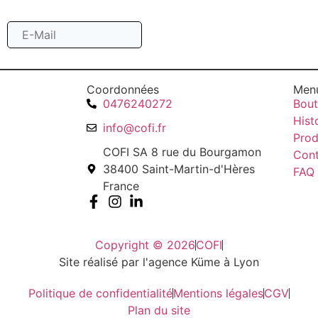
Souscrire
Coordonnées
Men
0476240272
Bout
Hist
info@cofi.fr
Prod
COFI SA 8 rue du Bourgamon
Con
38400 Saint-Martin-d'Hères
FAQ
France
Copyright © 2026
COFI
Site réalisé par l'agence Küme à Lyon
Politique de confidentialité
Mentions légales
CGV
Plan du site