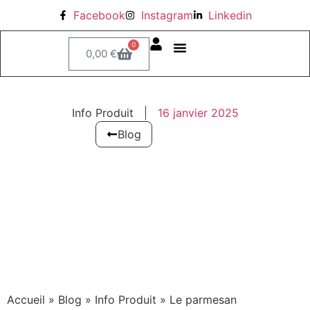
Facebook
Instagram
Linkedin
0
0,00
€
Boutique en ligne
Le parmesan
Info Produit
16 janvier 2025
Blog
Accueil
»
Blog
»
Info Produit
»
Le parmesan