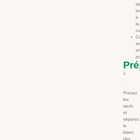
d
bi
à
la
cu
C
a
e
p
Pré
1
:
Prenez
les
œufs
et
séparez
le
blanc
des