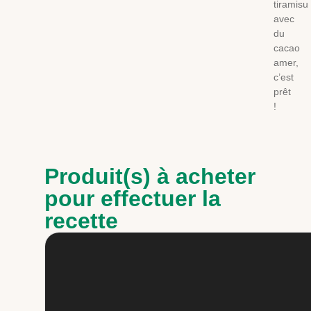
tiramisu
avec
du
cacao
amer,
c’est
prêt
!
Produit(s) à acheter
pour effectuer la
recette