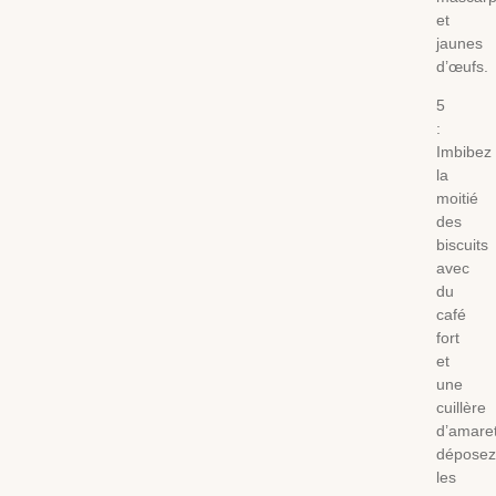
et
jaunes
d’œufs
5
:
Imbibez
la
moitié
des
biscuits
avec
du
café
fort
et
une
cuillère
d’amare
déposez
les