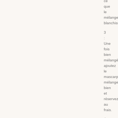
ce
que
le
mélang
blanchi
3
:
Une
fois
bien
mélangé
ajoutez
le
mascarp
mélang
bien
et
réserve
au
frais.