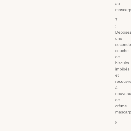
au
mascarp
7
:
Dépose
une
seconde
couche
de
biscuits
imbibés
et
recouvr
à
nouvea
de
crème
mascarp
8
: