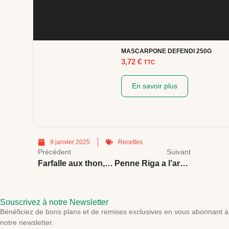
MASCARPONE DEFENDI 250G
3,72
€
TTC
En savoir plus
9 janvier 2025
Recettes
Précédent
Suivant
Farfalle aux thon, câpres et sauce tomate – 2 pers
Penne Riga a l’arrabiata
Souscrivez à notre Newsletter
Bénéficiez de bons plans et de remises exclusives en vous abonnant à
notre newsletter.