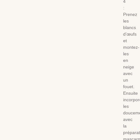
4
:
Prenez
les
blancs
d’œufs
et
montez-
les
en
neige
avec
un
fouet.
Ensuite
incorpor
les
doucem
avec
la
préparat
mascar