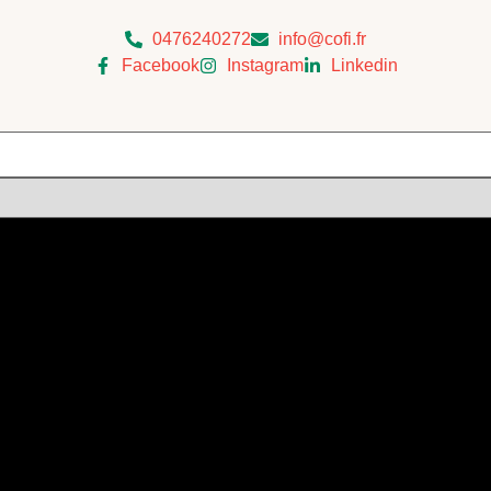
0476240272
info@cofi.fr
Facebook
Instagram
Linkedin