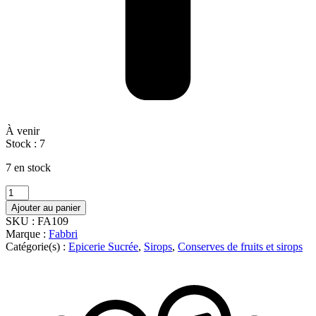
À venir
Stock :
7
7 en stock
quantité
de
Ajouter au panier
SIROP
SKU :
FA109
MYRTILLE
Marque :
Fabbri
560ML
Catégorie(s) :
Epicerie Sucrée
,
Sirops
,
Conserves de fruits et sirops