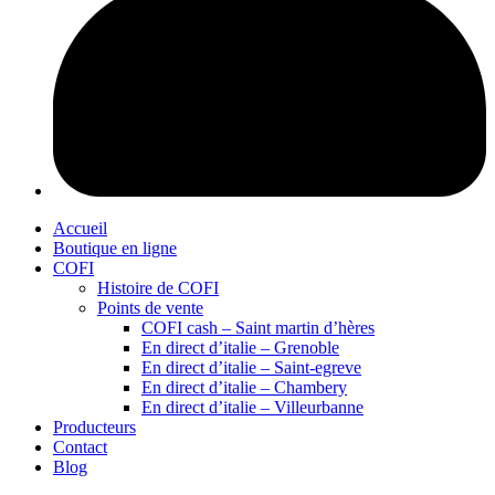
Accueil
Boutique en ligne
COFI
Histoire de COFI
Points de vente
COFI cash – Saint martin d’hères
En direct d’italie – Grenoble
En direct d’italie – Saint-egreve
En direct d’italie – Chambery
En direct d’italie – Villeurbanne
Producteurs
Contact
Blog