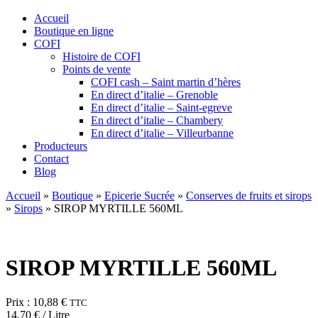
Accueil
Boutique en ligne
COFI
Histoire de COFI
Points de vente
COFI cash – Saint martin d’hères
En direct d’italie – Grenoble
En direct d’italie – Saint-egreve
En direct d’italie – Chambery
En direct d’italie – Villeurbanne
Producteurs
Contact
Blog
Accueil
»
Boutique
»
Epicerie Sucrée
»
Conserves de fruits et sirops
»
Sirops
»
SIROP MYRTILLE 560ML
SIROP MYRTILLE 560ML
Prix :
10,88
€
TTC
14,70
€
/ Litre