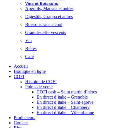
Vins et Boissons
Apéritifs, Marsala et autres
Digestifs, Grappa et autres
Boissons sans alcool
Granulés effervescents
Vin
Bières
Café
Accueil
Boutique en ligne
COFI
Histoire de COFI
Points de vente
COFI cash – Saint martin d’hères
En direct d’italie – Grenoble
En direct d’italie – Saint-egreve
En direct d’italie – Chambery
En direct d’italie – Villeurbanne
Producteurs
Contact
Blog