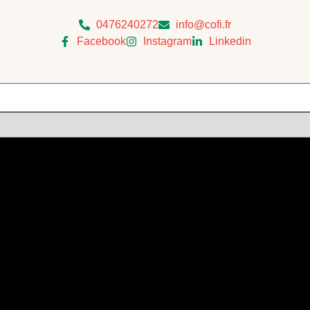
0476240272
info@cofi.fr
Facebook
Instagram
Linkedin