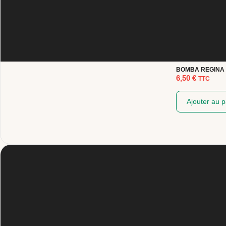
BOMBA REGINA 
6,50
€
TTC
Ajouter au p