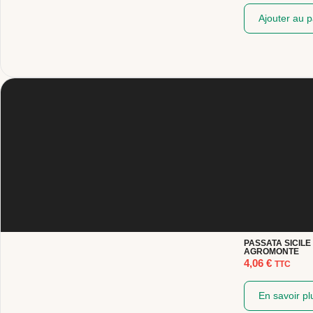
Ajouter au p
PASSATA SICILE 
AGROMONTE
4,06
€
TTC
En savoir pl