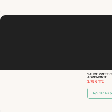
SAUCE PRETE CI
AGROMONTE
3,78
€
TTC
Ajouter au p