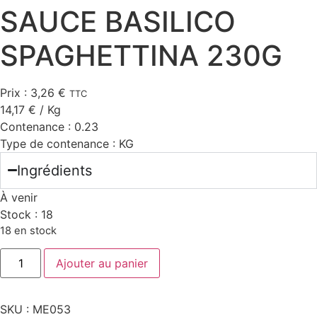
SAUCE BASILICO
SPAGHETTINA 230G
Prix :
3,26
€
TTC
14,17
€
/ Kg
Contenance :
0.23
Type de contenance :
KG
Ingrédients
À venir
Stock :
18
18 en stock
quantité
Ajouter au panier
de
SAUCE
BASILICO
SPAGHETTINA
SKU :
ME053
230G