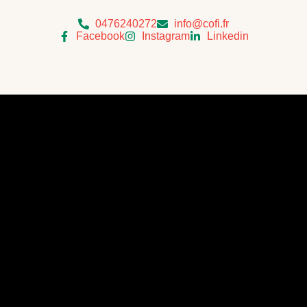
0476240272
info@cofi.fr
Facebook
Instagram
Linkedin