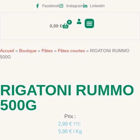
Facebook
Instagram
Linkedin
0
0,00
€
Boutique en ligne
Accueil
Boutique
Pâtes
Pâtes courtes
»
»
»
»
RIGATONI RUMMO
500G
RIGATONI RUMMO
500G
Prix :
2,99
€
TTC
5,98
€
/ Kg