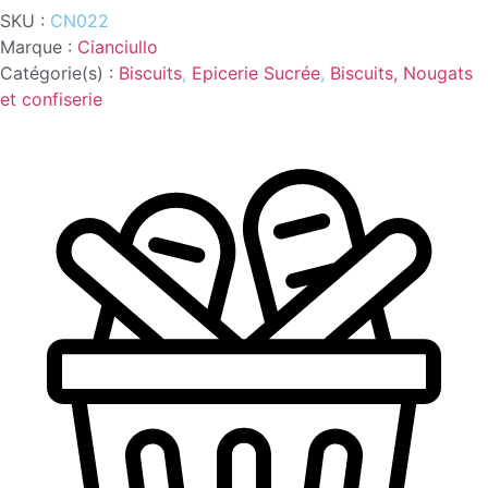
200G
SKU :
CN022
CIANCIULLO
Marque :
Cianciullo
Catégorie(s) :
Biscuits
,
Epicerie Sucrée
,
Biscuits, Nougats
et confiserie