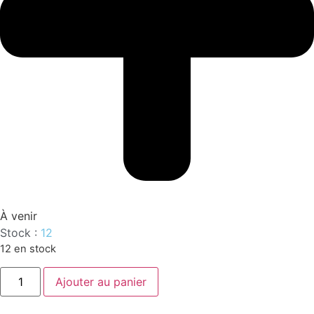
À venir
Stock :
12
12 en stock
quantité
Ajouter au panier
de
PANZEROTTI
NOISETTE