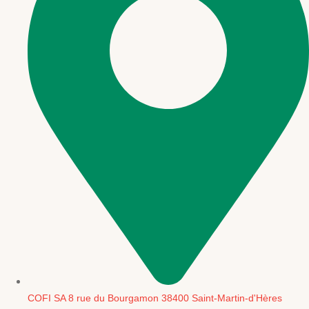
COFI SA 8 rue du Bourgamon 38400 Saint-Martin-d'Hères