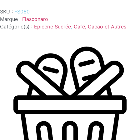
VERDE
180G
SKU :
FS060
CREME
SICILE
Marque :
Fiasconaro
PISTACHE
Catégorie(s) :
Epicerie Sucrée
,
Café, Cacao et Autres