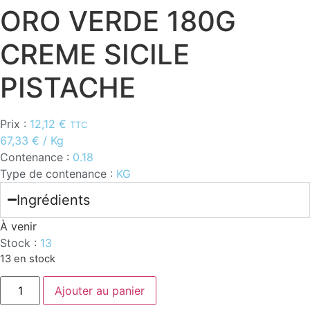
ORO VERDE 180G
CREME SICILE
PISTACHE
Prix :
12,12
€
TTC
67,33
€
/ Kg
Contenance :
0.18
Type de contenance :
KG
Ingrédients
À venir
Stock :
13
13 en stock
quantité
Ajouter au panier
de
ORO