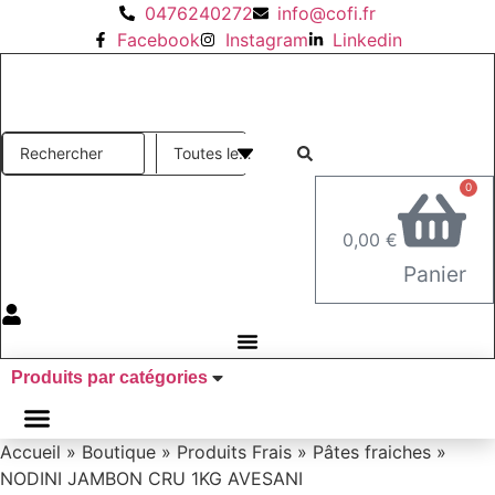
Aller
0476240272
info@cofi.fr
au
Facebook
Instagram
Linkedin
contenu
Search
...
0
0,00
€
Panier
Produits par catégories
Accueil
»
Boutique
»
Produits Frais
»
Pâtes fraiches
»
NODINI JAMBON CRU 1KG AVESANI