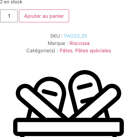
2 en stock
quantité
Ajouter au panier
de
LUMACHINE
LEVANTE
500G
SKU :
PA020_39
Marque :
Riscossa
Catégorie(s) :
Pâtes
,
Pâtes spéciales