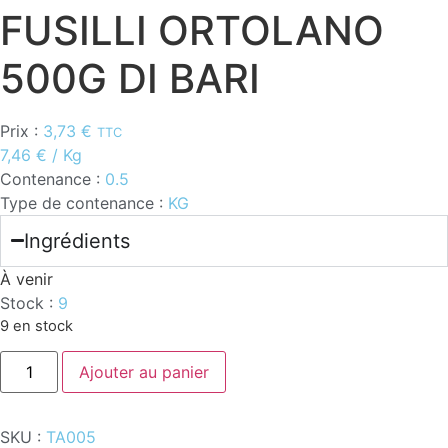
FUSILLI ORTOLANO
500G DI BARI
Prix :
3,73
€
TTC
7,46
€
/ Kg
Contenance :
0.5
Type de contenance :
KG
Ingrédients
À venir
Stock :
9
9 en stock
quantité
Ajouter au panier
de
FUSILLI
ORTOLANO
500G
SKU :
TA005
DI