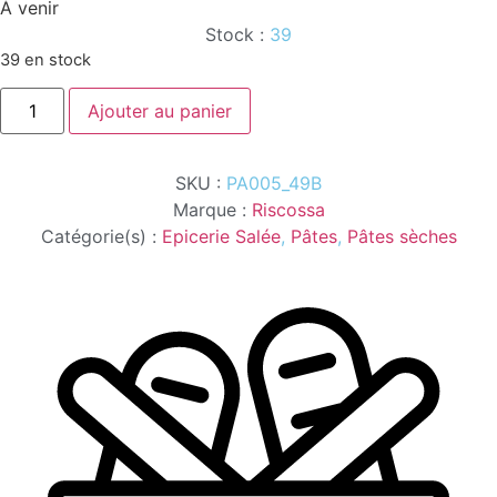
À venir
Stock :
39
39 en stock
quantité
Ajouter au panier
de
FUSILLATA
CASARECCI
RISCOSSA
SKU :
PA005_49B
500G
Marque :
Riscossa
Catégorie(s) :
Epicerie Salée
,
Pâtes
,
Pâtes sèches