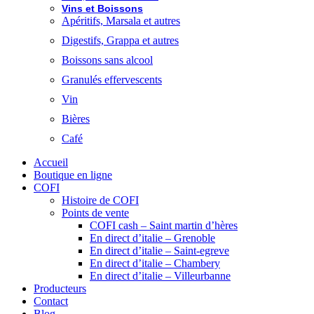
Vins et Boissons
Apéritifs, Marsala et autres
Digestifs, Grappa et autres
Boissons sans alcool
Granulés effervescents
Vin
Bières
Café
Accueil
Boutique en ligne
COFI
Histoire de COFI
Points de vente
COFI cash – Saint martin d’hères
En direct d’italie – Grenoble
En direct d’italie – Saint-egreve
En direct d’italie – Chambery
En direct d’italie – Villeurbanne
Producteurs
Contact
Blog