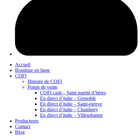
Accueil
Boutique en ligne
COFI
Histoire de COFI
Points de vente
COFI cash – Saint martin d’hères
En direct d’italie – Grenoble
En direct d’italie – Saint-egreve
En direct d’italie – Chambery
En direct d’italie – Villeurbanne
Producteurs
Contact
Blog