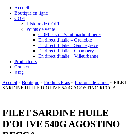
Accueil
Boutique en ligne
COFI
Histoire de COFI
Points de vente
COFI cash – Saint martin d’hères
En direct d’italie – Grenoble
En direct d’italie – Saint-egreve
En direct d’italie – Chambery
En direct d’italie – Villeurbanne
Producteurs
Contact
Blog
Accueil
»
Boutique
»
Produits Frais
»
Produits de la mer
»
FILET
SARDINE HUILE D’OLIVE 540G AGOSTINO RECCA
FILET SARDINE HUILE
D'OLIVE 540G AGOSTINO