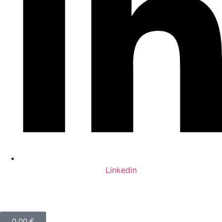
Linkedin
0,00
€