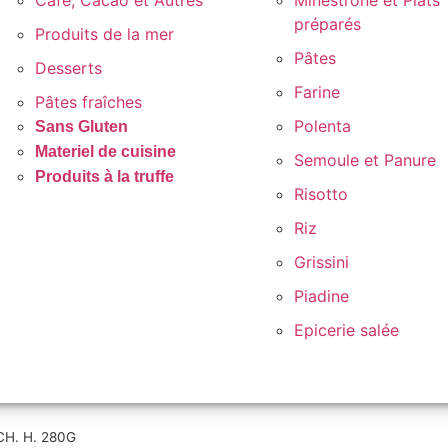
Café, Cacao et Autres
Minestrone et Plats
préparés
Produits de la mer
Pâtes
Desserts
Farine
Pâtes fraîches
Polenta
Sans Gluten
Materiel de cuisine
Semoule et Panure
Produits à la truffe
Risotto
Riz
Grissini
Piadine
Epicerie salée
H. H. 280G