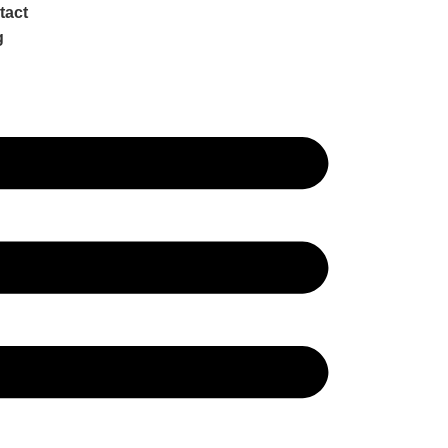
tact
g