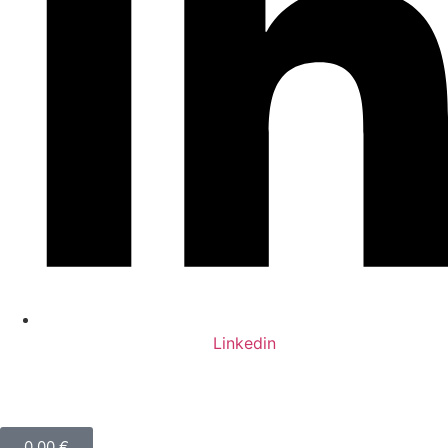
Linkedin
0,00
€