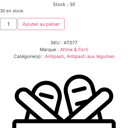
Stock :
30
30 en stock
quantité
Ajouter au panier
de
CHAMP.
MUSCHIO
280G
SKU :
AT077
Marque :
Attina & Forti
Catégorie(s) :
Antipasti
,
Antipasti aux légumes