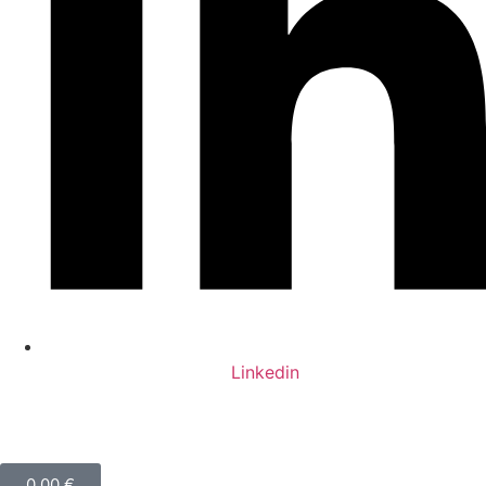
Linkedin
0,00
€