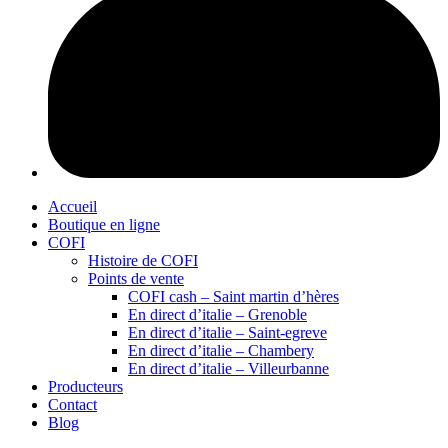
Accueil
Boutique en ligne
COFI
Histoire de COFI
Points de vente
COFI cash – Saint martin d’hères
En direct d’italie – Grenoble
En direct d’italie – Saint-egreve
En direct d’italie – Chambery
En direct d’italie – Villeurbanne
Producteurs
Contact
Blog