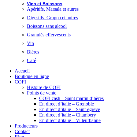
Vins et Boissons
Apéritifs, Marsala et autres
Digestifs, Grappa et autres
Boissons sans alcool
Granulés effervescents
Vin
Bières
Café
Accueil
Boutique en ligne
COFI
Histoire de COFI
Points de vente
COFI cash – Saint martin d’hères
En direct d’italie – Grenoble
En direct d’italie – Saint-egreve
En direct d’italie – Chambery
En direct d’italie – Villeurbanne
Producteurs
Contact
Blog