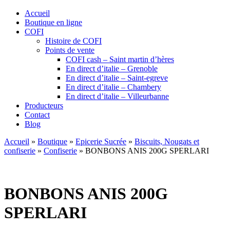
Accueil
Boutique en ligne
COFI
Histoire de COFI
Points de vente
COFI cash – Saint martin d’hères
En direct d’italie – Grenoble
En direct d’italie – Saint-egreve
En direct d’italie – Chambery
En direct d’italie – Villeurbanne
Producteurs
Contact
Blog
Accueil
»
Boutique
»
Epicerie Sucrée
»
Biscuits, Nougats et
confiserie
»
Confiserie
»
BONBONS ANIS 200G SPERLARI
BONBONS ANIS 200G
SPERLARI