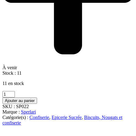
À venir
Stock :
11
11 en stock
quantité
de
Ajouter au panier
BONBONS
SKU :
SP022
ANIS
Marque :
Sperlari
200G
Catégorie(s) :
Confiserie
,
Epicerie Sucrée
,
Biscuits, Nougats et
SPERLARI
confiserie