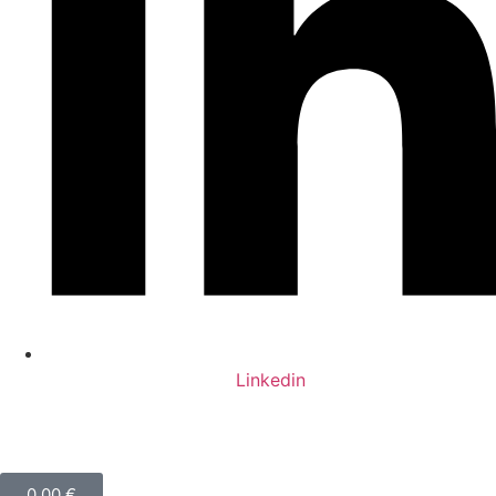
Linkedin
0,00
€