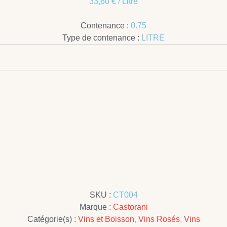
33,60
€
/ Litre
Contenance :
0.75
Type de contenance :
LITRE
SKU :
CT004
Marque :
Castorani
Catégorie(s) :
Vins et Boisson
,
Vins Rosés
,
Vins