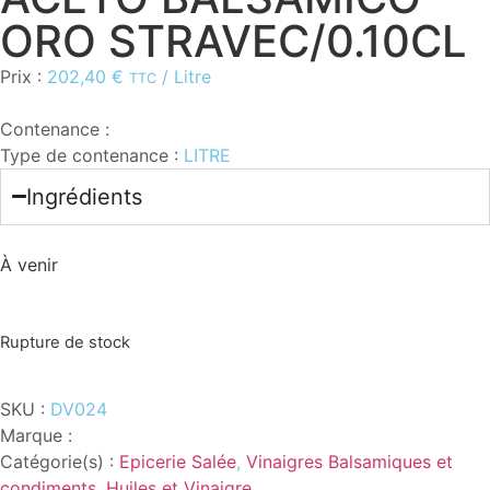
ORO STRAVEC/0.10CL
Prix :
202,40
€
/ Litre
TTC
Contenance :
Type de contenance :
LITRE
Ingrédients
À venir
Rupture de stock
SKU :
DV024
Marque :
Catégorie(s) :
Epicerie Salée
,
Vinaigres Balsamiques et
condiments
,
Huiles et Vinaigre