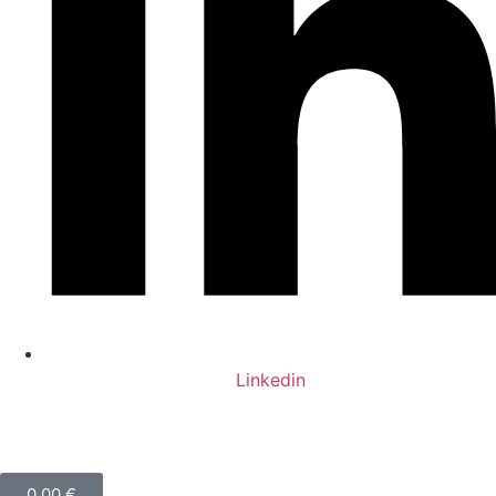
Linkedin
0,00
€