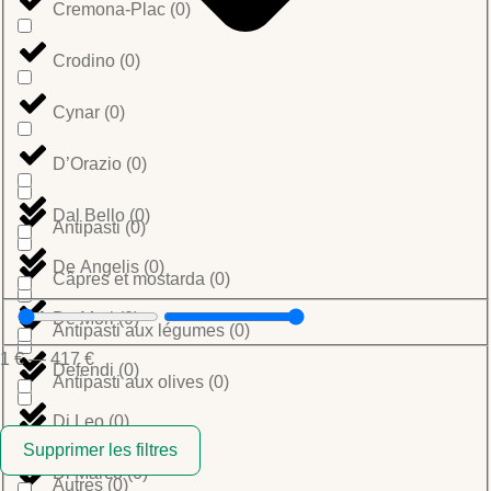
Cremona-Plac
(
0
)
Crodino
(
0
)
Cynar
(
0
)
D’Orazio
(
0
)
Dal Bello
(
0
)
Antipasti
(
0
)
De Angelis
(
0
)
Câpres et mostarda
(
0
)
De Mori
(
0
)
Antipasti aux légumes
(
0
)
1
€
—
417
€
Defendi
(
0
)
Antipasti aux olives
(
0
)
Di Leo
(
0
)
Taralli
(
0
)
Supprimer les filtres
Di Marco
(
0
)
Autres
(
0
)