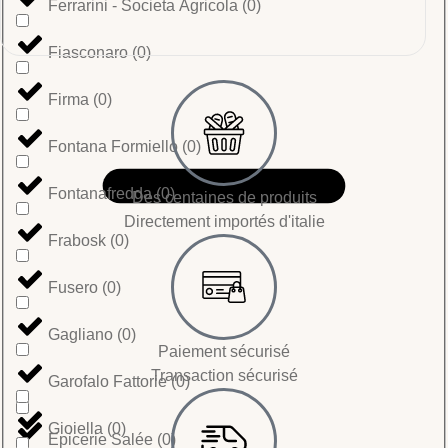
Ferrarini - Societa Agricola
(
0
)
Fiasconaro
(
0
)
Firma
(
0
)
Fontana Formiello
(
0
)
Fontanafredda
(
0
)
Des centaines de produits
Directement importés d'italie
Frabosk
(
0
)
Fusero
(
0
)
Gagliano
(
0
)
Paiement sécurisé
Transaction sécurisé
Garofalo Fattorie
(
0
)
Gioiella
(
0
)
Epicerie Salée
(
0
)