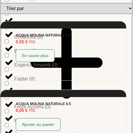
Di Martino
(
0
)
Dolce Cilento
(
0
)
ACQUA MOLISIA NATURALE 0.5
Dolianova
(
0
)
0,55
€
TTC
Estathe
(
0
)
En savoir plus
Eugenia Amaretti
(
0
)
Fabbri
(
0
)
Farchioni Olio
(
0
)
ACQUA MOLISIA NATURALE 0.5
Felce Azzurra
(
0
)
6,05
€
TTC
Ferrarini
(
0
)
Ajouter au panier