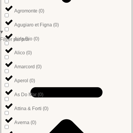
Agromonte
(
0
)
Agugiaro et Figna
(
0
)
Aida Bio
(
0
)
Filtrer par prix
Alico
(
0
)
Amarcord
(
0
)
Aperol
(
0
)
As Do Mar
(
0
)
Attina & Forti
(
0
)
Averna
(
0
)