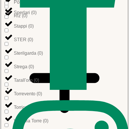
Polenta
(
0
)
Sperlari
(
0
)
Riz
(
0
)
Stappi
(
0
)
STER
(
0
)
Sterilgarda
(
0
)
Strega
(
0
)
Tarall'oro
(
0
)
Torrevento
(
0
)
Torricelle
(
0
)
Vecchia Torre
(
0
)