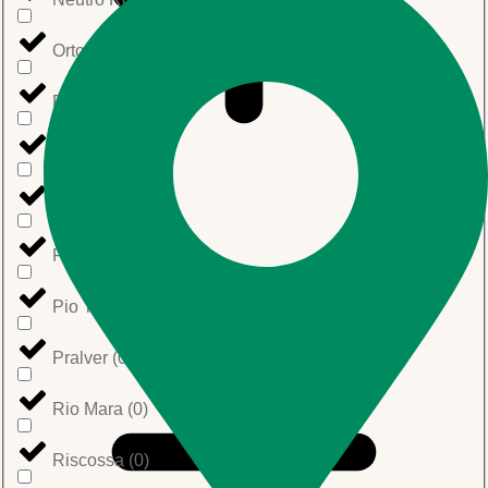
Ortomio
(
0
)
Pavesi
(
0
)
Perlino
(
0
)
Peroni
(
0
)
Pinna
(
0
)
Pio Tosini
(
0
)
Pralver
(
0
)
Rio Mara
(
0
)
Riscossa
(
0
)