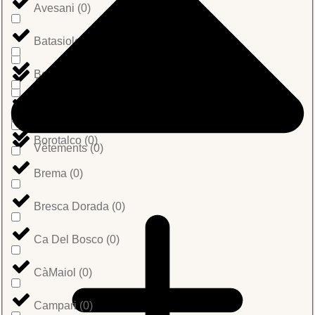
Avesani
(
0
)
Batasiolo
(
0
)
Belli
(
0
)
Accessoirs COFI
(
0
)
Bertagni
(
0
)
Sacs
(
0
)
Borotalco
(
0
)
Vêtements
(
0
)
Brema
(
0
)
Bresca Dorada
(
0
)
Ca Del Bosco
(
0
)
CàMaiol
(
0
)
Campari
(
0
)