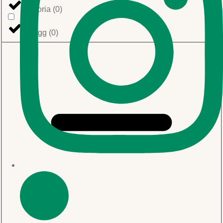
Victoria
(
0
)
Zuegg
(
0
)