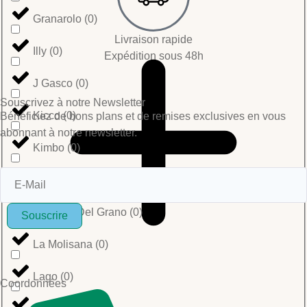
Granarolo
(
0
)
Livraison rapide
Illy
(
0
)
Expédition sous 48h
J Gasco
(
0
)
Souscrivez à notre Newsletter
Kicco
(
0
)
Bénéficiez de bons plans et de remises exclusives en vous
abonnant à notre newsletter.
Kimbo
(
0
)
La Boite A Canard
(
0
)
La Casa Del Grano
(
0
)
Souscrire
La Molisana
(
0
)
Lago
(
0
)
Coordonnées