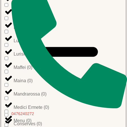
LGM Tartufi
(
0
)
Limoncetta
(
0
)
Loison
(
0
)
Lucano
(
0
)
Lurisia
(
0
)
Maffei
(
0
)
Maina
(
0
)
Mandrarossa
(
0
)
Medici Ermete
(
0
)
0476240272
Menu
(
0
)
Conserves
(
0
)