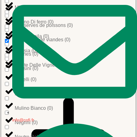
Miceli
(
0
)
Conserves de légumes
(
0
)
Molino Di ferro
(
0
)
Conserves de poissons
(
0
)
Molino Peila
(
0
)
Conserves de viandes
(
0
)
Molisia
(
0
)
Farines
(
0
)
Monte Delle Vigne
(
0
)
Grissini
(
0
)
Morelli
(
0
)
Morena
(
0
)
Mulino Bianco
(
0
)
info@cofi.fr
Negrini
(
0
)
Neutro Roberts
(
0
)