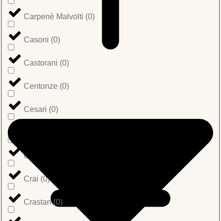
Carpenè Malvolti
(
0
)
Casoni
(
0
)
Castorani
(
0
)
Centonze
(
0
)
Cesari
(
0
)
Cianciullo
(
0
)
Coppola Food
(
0
)
Crai
(
0
)
Crastan
(
0
)