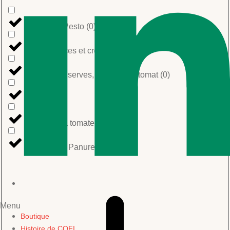
Sauces et Pesto
(
0
)
Autres sauces et crèmes
(
0
)
Coulis, Conserves, concentrés tomat
(
0
)
Pesto
(
0
)
Sauces à la tomate
(
0
)
Semoule et Panure
(
0
)
Menu
Boutique
Histoire de COFI