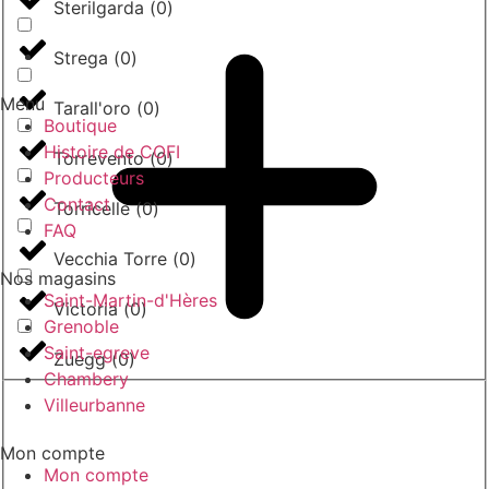
Sterilgarda
(
0
)
Strega
(
0
)
Menu
Tarall'oro
(
0
)
Boutique
Histoire de COFI
Torrevento
(
0
)
Producteurs
Contact
Torricelle
(
0
)
FAQ
Vecchia Torre
(
0
)
Nos magasins
Saint-Martin-d'Hères
Victoria
(
0
)
Grenoble
Saint-egreve
Zuegg
(
0
)
Chambery
Villeurbanne
Mon compte
Mon compte