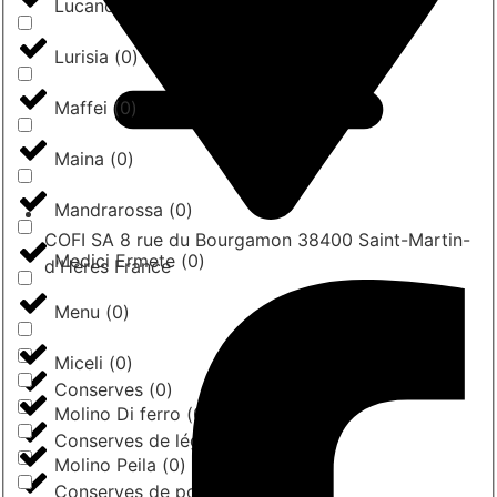
Lucano
(
0
)
Lurisia
(
0
)
Maffei
(
0
)
Maina
(
0
)
Mandrarossa
(
0
)
COFI SA 8 rue du Bourgamon 38400 Saint-Martin-
Medici Ermete
(
0
)
d'Hères France
Menu
(
0
)
Miceli
(
0
)
Conserves
(
0
)
Molino Di ferro
(
0
)
Conserves de légumes
(
0
)
Molino Peila
(
0
)
Conserves de poissons
(
0
)