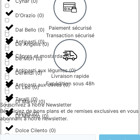
Cynar
(
0
)
D’Orazio
(
0
)
Paiement sécurisé
Dal Bello
(
0
)
Transaction sécurisé
Antipasti
(
0
)
De Angelis
(
0
)
Câpres et mostarda
(
0
)
De Mori
(
0
)
Antipasti aux légumes
(
0
)
Defendi
(
0
)
Livraison rapide
Expédition sous 48h
Antipasti aux olives
(
0
)
Di Leo
(
0
)
Taralli
(
0
)
Di Marco
(
0
)
Souscrivez à notre Newsletter
Bénéficiez de bons plans et de remises exclusives en vous
Autres
(
0
)
Di Martino
(
0
)
abonnant à notre newsletter.
Dolce Cilento
(
0
)