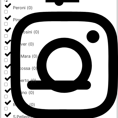
Peroni
(
0
)
Pinna
(
0
)
Pio Tosini
(
0
)
Pralver
(
0
)
Rio Mara
(
0
)
Riscossa
(
0
)
Roberto
(
0
)
Ruffino
(
0
)
Rummo
(
0
)
S.Pellegrino
(
0
)