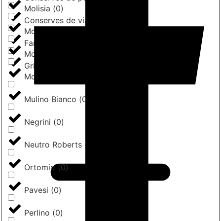
Molisia
(
0
)
Conserves de viandes
(
0
)
Monte Delle Vigne
(
0
)
Farines
(
0
)
Morelli
(
0
)
Grissini
(
0
)
Morena
(
0
)
Mulino Bianco
(
0
)
Negrini
(
0
)
Neutro Roberts
(
0
)
Ortomio
(
0
)
Pavesi
(
0
)
Perlino
(
0
)