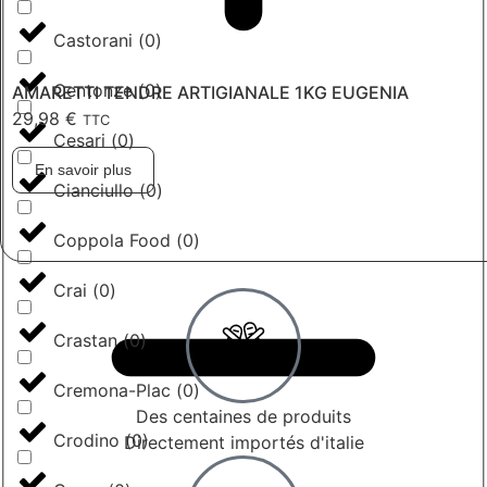
Castorani
(
0
)
Centonze
(
0
)
AMARETTI TENDRE ARTIGIANALE 1KG EUGENIA
29,98
€
TTC
Cesari
(
0
)
En savoir plus
Cianciullo
(
0
)
Coppola Food
(
0
)
Crai
(
0
)
Crastan
(
0
)
Cremona-Plac
(
0
)
Des centaines de produits
Crodino
(
0
)
Directement importés d'italie