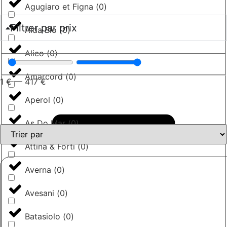
Agugiaro et Figna
(
0
)
Filtrer par prix
Aida Bio
(
0
)
Alico
(
0
)
Amarcord
(
0
)
1
€
—
417
€
Aperol
(
0
)
As Do Mar
(
0
)
Attina & Forti
(
0
)
Averna
(
0
)
Avesani
(
0
)
Batasiolo
(
0
)