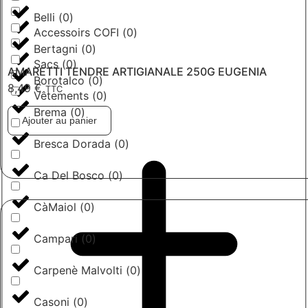
Belli
(
0
)
Accessoirs COFI
(
0
)
Bertagni
(
0
)
Sacs
(
0
)
AMARETTI TENDRE ARTIGIANALE 250G EUGENIA
Borotalco
(
0
)
8,49
€
TTC
Vêtements
(
0
)
Brema
(
0
)
Ajouter au panier
Bresca Dorada
(
0
)
Ca Del Bosco
(
0
)
CàMaiol
(
0
)
Campari
(
0
)
Carpenè Malvolti
(
0
)
Casoni
(
0
)