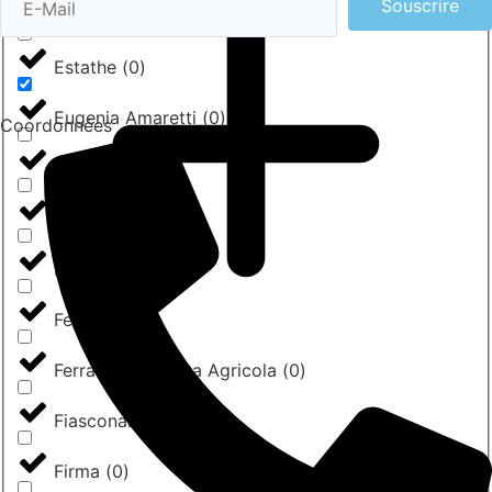
Souscrire
Dolianova
(
0
)
Estathe
(
0
)
Eugenia Amaretti
(
0
)
Coordonnées
Fabbri
(
0
)
Farchioni Olio
(
0
)
Felce Azzurra
(
0
)
Ferrarini
(
0
)
Ferrarini - Societa Agricola
(
0
)
Fiasconaro
(
0
)
Firma
(
0
)