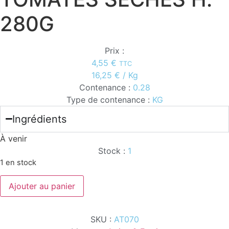
280G
Prix :
4,55
€
TTC
16,25
€
/ Kg
Contenance :
0.28
Type de contenance :
KG
Ingrédients
À venir
Stock :
1
1 en stock
quantité
Ajouter au panier
de
TOMATES
SECHES
H.
SKU :
AT070
280G