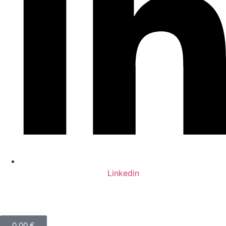
Linkedin
0,00
€