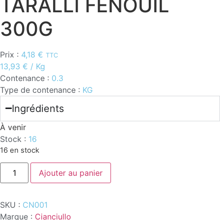
TARALLI FENOUIL
300G
Prix :
4,18
€
TTC
13,93
€
/ Kg
Contenance :
0.3
Type de contenance :
KG
Ingrédients
À venir
Stock :
16
16 en stock
quantité
Ajouter au panier
de
TARALLI
FENOUIL
300G
SKU :
CN001
Marque :
Cianciullo