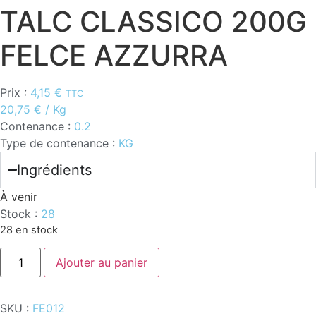
TALC CLASSICO 200G
FELCE AZZURRA
Prix :
4,15
€
TTC
20,75
€
/ Kg
Contenance :
0.2
Type de contenance :
KG
Ingrédients
À venir
Stock :
28
28 en stock
quantité
Ajouter au panier
de
TALC
CLASSICO
200G
SKU :
FE012
FELCE