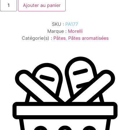
quantité
Ajouter au panier
de
STRINGHETTE
6
SAPORI
SKU :
PA177
250G
MORELLI
Marque :
Morelli
Catégorie(s) :
Pâtes
,
Pâtes aromatisées