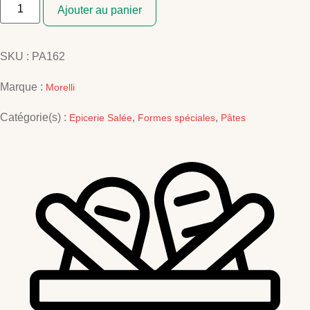
de
Ajouter au panier
STRACCETTI
GERME
250G
MORELLI
SKU :
PA162
Marque :
Morelli
Catégorie(s) :
,
,
Epicerie Salée
Formes spéciales
Pâtes