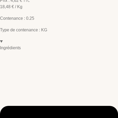
Prix :
4,62
€
TTC
18,48
€
/ Kg
Contenance :
0.25
Type de contenance :
KG
Ingrédients