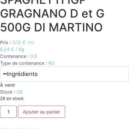
GRAGNANO D et G
500G DI MARTINO
Prix :
3,12
€
TTC
6,24
€
/ Kg
Contenance :
0.5
Type de contenance :
KG
Ingrédients
À venir
Stock :
28
28 en stock
quantité
Ajouter au panier
de
SPAGHETTI
IGP
GRAGNANO