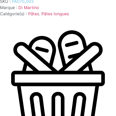
SKU :
PA070_003
D
et
Marque :
Di Martino
G
Catégorie(s) :
Pâtes
,
Pâtes longues
500G
DI
MARTINO