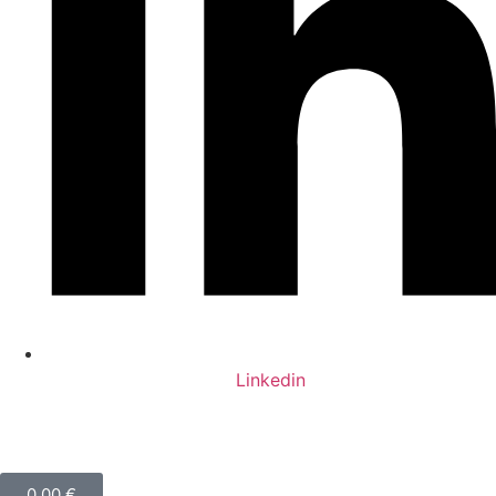
Linkedin
0,00
€