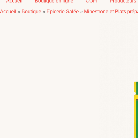
Accueil
Boutique en ligne
COFI
Producteurs
Accueil
»
Boutique
»
Epicerie Salée
»
Minestrone et Plats prép