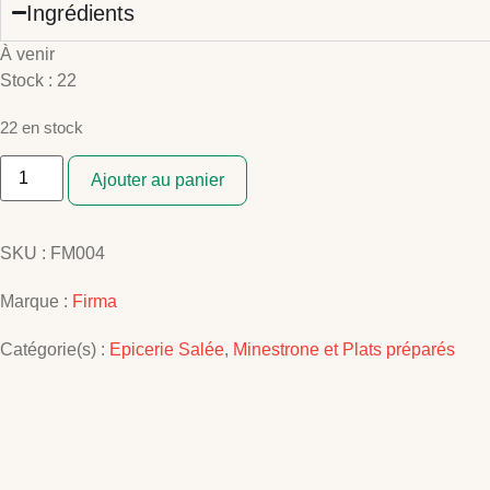
Ingrédients
À venir
Stock :
22
22 en stock
quantité
de
Ajouter au panier
RISOTTO
AUX
ASPERGES
175
SKU :
FM004
G
Marque :
Firma
Catégorie(s) :
Epicerie Salée
,
Minestrone et Plats préparés