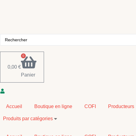
Aller
au
contenu
Search
...
0
0,00
€
Panier
Accueil
Boutique en ligne
COFI
Producteurs
Produits par catégories