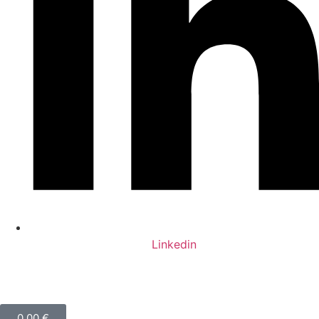
Linkedin
0,00
€