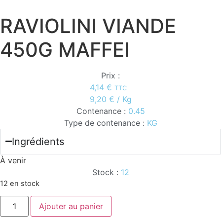
RAVIOLINI VIANDE
450G MAFFEI
Prix :
4,14
€
TTC
9,20
€
/ Kg
Contenance :
0.45
Type de contenance :
KG
Ingrédients
À venir
Stock :
12
12 en stock
quantité
Ajouter au panier
de
RAVIOLINI