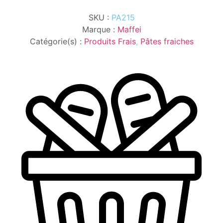
VIANDE
450G
SKU :
PA215
MAFFEI
Marque :
Maffei
Catégorie(s) :
Produits Frais
,
Pâtes fraiches