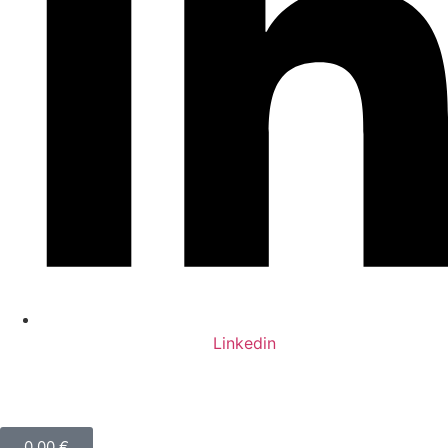
Linkedin
0,00
€