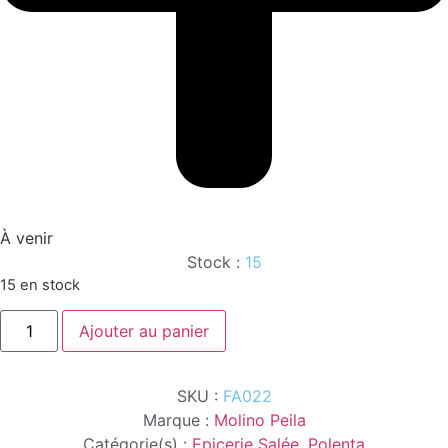
À venir
Stock :
15
15 en stock
quantité
Ajouter au panier
de
POL.
BIANCA
MAIS
SKU :
FA022
BRAM.1KG
Marque :
Molino Peila
Catégorie(s) :
Epicerie Salée
,
Polenta