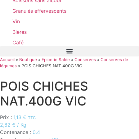
Boissons sans alcool
Granulés effervescents
Vin
Bières
Café
Accueil
»
Boutique
»
Epicerie Salée
»
Conserves
»
Conserves de
légumes
»
POIS CHICHES NAT.400G VIC
POIS CHICHES
NAT.400G VIC
Prix :
1,13
€
TTC
2,82
€
/ Kg
Contenance :
0.4