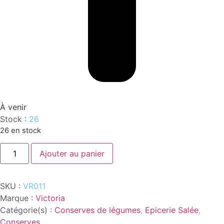
À venir
Stock :
26
26 en stock
quantité
Ajouter au panier
de
POIS
CHICHES
NAT.400G
SKU :
VR011
VIC
Marque :
Victoria
Catégorie(s) :
Conserves de légumes
,
Epicerie Salée
,
Conserves