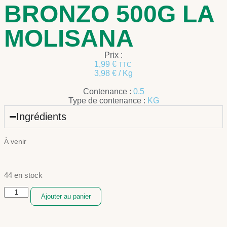
BRONZO 500G LA
MOLISANA
Prix :
1,99
€
TTC
3,98
€
/ Kg
Contenance :
0.5
Type de contenance :
KG
Ingrédients
À venir
44 en stock
Ajouter au panier