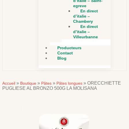
d’italie – Saint-
egreve
En direct
d’italie –
Chambery
En direct
d’italie –
Villeurbanne
Producteurs
Contact
Blog
»
»
»
»
ORECCHIETTE
Accueil
Boutique
Pâtes
Pâtes longues
PUGLIESE AL BRONZO 500G LA MOLISANA