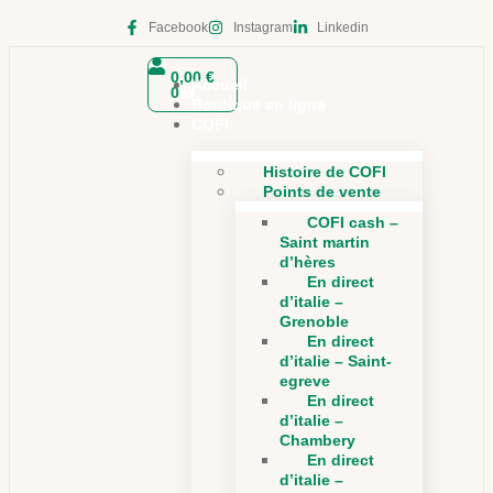
Facebook
Instagram
Linkedin
0,00
€
Accueil
0
Boutique en ligne
COFI
Histoire de COFI
Points de vente
COFI cash –
Saint martin
d’hères
En direct
d’italie –
Grenoble
En direct
d’italie – Saint-
egreve
En direct
d’italie –
Chambery
En direct
d’italie –