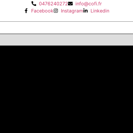
0476240272
info@cofi.fr
Facebook
Instagram
Linkedin