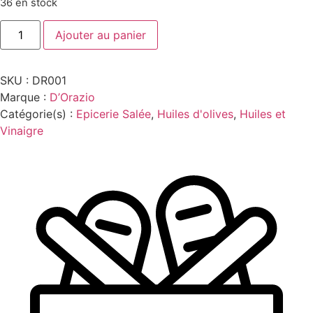
36 en stock
quantité
Ajouter au panier
de
H.OLIVE
VIERGE
EXTRA
SKU :
DR001
D'ORAZIO
1L
Marque :
D’Orazio
Catégorie(s) :
Epicerie Salée
,
Huiles d'olives
,
Huiles et
Vinaigre