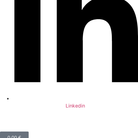
Linkedin
0,00
€