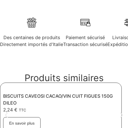
Des centaines de produits
Paiement sécurisé
Livrais
Directement importés d'Italie
Transaction sécurisé
Expéditi
Produits similaires
BISCUITS CAVEOSI CACAO/VIN CUIT FIGUES 150G
DILEO
2,24
€
TTC
En savoir plus