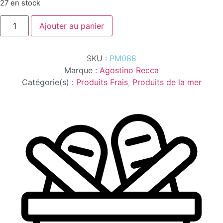
27 en stock
quantité
Ajouter au panier
de
FILETS
D'ANCHOIS
PIMENT
SKU :
PM088
90G
Marque :
Agostino Recca
Catégorie(s) :
Produits Frais
,
Produits de la mer