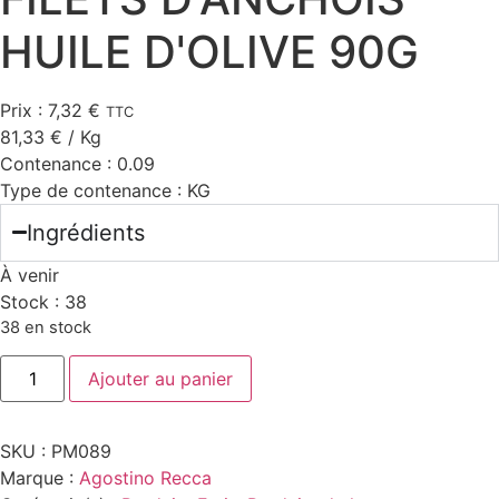
HUILE D'OLIVE 90G
Prix :
7,32
€
TTC
81,33
€
/ Kg
Contenance :
0.09
Type de contenance :
KG
Ingrédients
À venir
Stock :
38
38 en stock
quantité
Ajouter au panier
de
FILETS
D'ANCHOIS
HUILE
SKU :
PM089
D'OLIVE
90G
Marque :
Agostino Recca